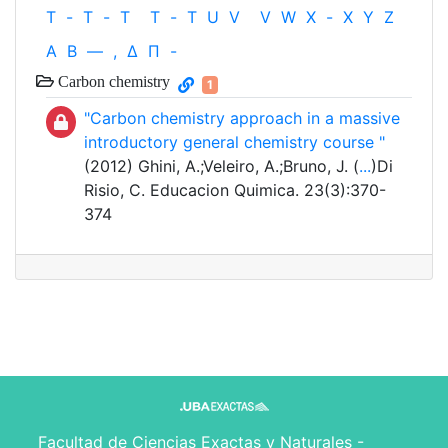
T
-
T
-
T
T
-
T
U
V
V
W
X
-
X
Y
Z
Α
Β
—
,
Δ
Π
-
Carbon chemistry
1
"Carbon chemistry approach in a massive
introductory general chemistry course "
(2012) Ghini, A.;Veleiro, A.;Bruno, J. (
...
)Di
Risio, C. Educacion Quimica. 23(3):370-
374
Facultad de Ciencias Exactas y Naturales -