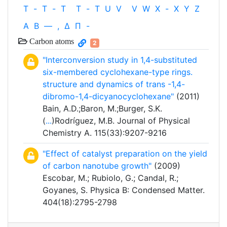
T
-
T
-
T
T
-
T
U
V
V
W
X
-
X
Y
Z
Α
Β
—
,
Δ
Π
-
Carbon atoms
2
"Interconversion study in 1,4-substituted
six-membered cyclohexane-type rings.
structure and dynamics of trans -1,4-
dibromo-1,4-dicyanocyclohexane"
(2011)
Bain, A.D.;Baron, M.;Burger, S.K.
(
...
)Rodríguez, M.B. Journal of Physical
Chemistry A. 115(33):9207-9216
"Effect of catalyst preparation on the yield
of carbon nanotube growth"
(2009)
Escobar, M.; Rubiolo, G.; Candal, R.;
Goyanes, S. Physica B: Condensed Matter.
404(18):2795-2798