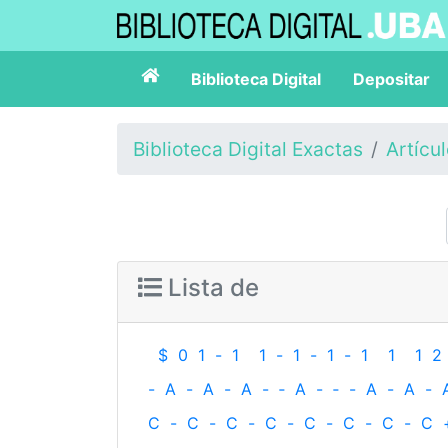
Biblioteca Digital
Depositar
Biblioteca Digital Exactas
Artícu
Lista de
$
0
1
-
1
1
-
1
-
1
-
1
1
1
2
-
A
-
A
-
A
-
‐
A
-
‐
-
A
-
A
-
C
-
C
-
C
-
C
-
C
-
C
-
C
-
C