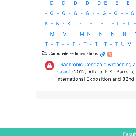
-
D
-
D
-
D
-
D
-
D
E
-
E
-
E
-
-
G
-
G
-
G
-
G
-
‐
G
-
G
-
‐
G
K
-
K
-
K
L
-
L
-
L
-
L
-
L
-
L
-
-
M
-
M
-
‐
M
N
-
N
-
N
-
N
-
T
-
T
‐
-
T
-
T
-
T
T
-
T
U
V
Carbonate sedimentations
1
"Diachronic Cenozoic wrenching a
basin"
(2012) Alfaro, E.S.; Barrera,
International Exposition and 82n
Facul