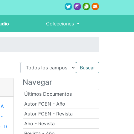
udio
Colecciones
Navegar
Últimos Documentos
Autor FCEN - Año
A
Autor FCEN - Revista
-
Año - Revista
-
D
Revista - Año