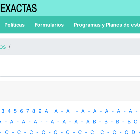
Políticas
Formularios
Programas y Planes de est
los
3
4
5
6
7
8
9
A
A
-
A
-
A
-
A
-
A
-
A
-
A
-
A
-
A
-
A
-
A
-
‐
A
-
A
-
A
-
A
B
-
B
-
B
-
B
C
+
C
-
C
-
C
-
C
-
C
-
C
-
C
-
C
C
-
C
-
C
D