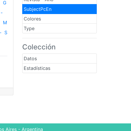
G
SubjectPcEn
-
Colores
M
Type
-
S
Colección
Datos
Estadísticas
s Aires - Argentina