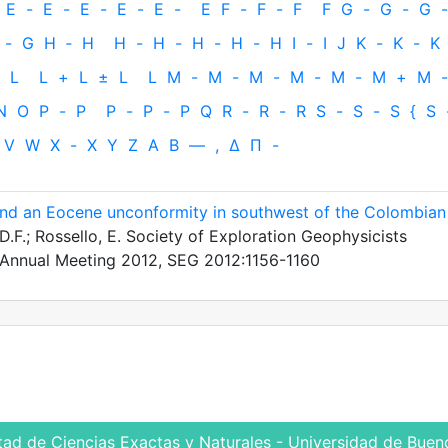
E
-
E
-
E
-
E
-
E
-
E
F
-
F
-
F
F
G
-
G
-
G
-
-
G
H
‐
H
H
-
H
-
H
-
H
-
H
I
-
I
J
K
-
K
-
K
L
L
+
L
±
L
L
M
-
M
-
M
-
M
-
M
-
M
+
M
-
N
O
P
-
P
P
-
P
-
P
Q
R
-
R
-
R
S
-
S
-
S
{
S
V
W
X
-
X
Y
Z
Α
Β
—
,
Δ
Π
-
nd an Eocene unconformity in southwest of the Colombian
 D.F.; Rossello, E. Society of Exploration Geophysicists
d Annual Meeting 2012, SEG 2012:1156-1160
tad de Ciencias Exactas y Naturales - Universidad de Bueno