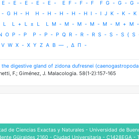
E
-
E
-
E
-
E
-
E
-
E
F
-
F
-
F
F
G
-
G
-
G
-
-
G
H
‐
H
H
-
H
-
H
-
H
-
H
I
-
I
J
K
-
K
-
K
L
L
+
L
±
L
L
M
-
M
-
M
-
M
-
M
-
M
+
M
-
N
O
P
-
P
P
-
P
-
P
Q
R
-
R
-
R
S
-
S
-
S
{
S
V
W
X
-
X
Y
Z
Α
Β
—
,
Δ
Π
-
f the digestive gland of zidona dufresnei (caenogastropoda
hetti, F.; Giménez, J. Malacologia. 58(1-2):157-165
tad de Ciencias Exactas y Naturales - Universidad de Bueno
dente Güiraldes 2160 - Ciudad Universitaria - C1428EGA - 