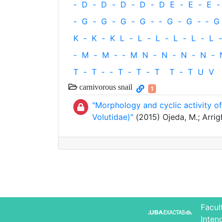
-
D
-
D
-
D
-
D
-
D
E
-
E
-
E
-
-
G
-
G
-
G
-
G
-
‐
G
-
G
-
‐
G
K
-
K
-
K
L
-
L
-
L
-
L
-
L
-
L
-
-
M
-
M
-
‐
M
N
-
N
-
N
-
N
-
T
-
T
‐
-
T
-
T
-
T
T
-
T
U
V
carnivorous snail
1
"Morphology and cyclic activity o
Volutidae)"
(2015) Ojeda, M.; Arrig
Facul
Inten