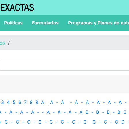
Políticas
Formularios
Programas y Planes de est
los
3
4
5
6
7
8
9
A
A
-
A
-
A
-
A
-
A
-
A
-
A
-
A
-
A
-
A
-
A
-
‐
A
-
A
-
A
-
A
B
-
B
-
B
-
B
C
+
C
-
C
-
C
-
C
-
C
-
C
-
C
-
C
C
-
C
-
C
D