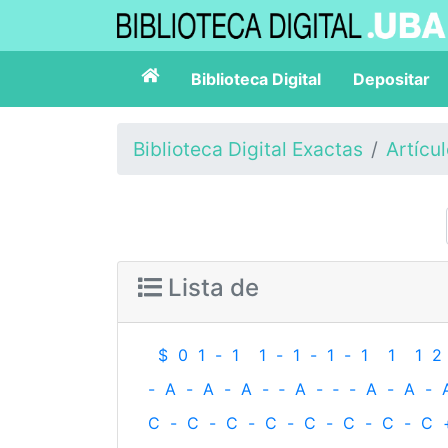
Biblioteca Digital
Depositar
Biblioteca Digital Exactas
Artícu
Lista de
$
0
1
-
1
1
-
1
-
1
-
1
1
1
2
-
A
-
A
-
A
-
‐
A
-
‐
-
A
-
A
-
C
-
C
-
C
-
C
-
C
-
C
-
C
-
C