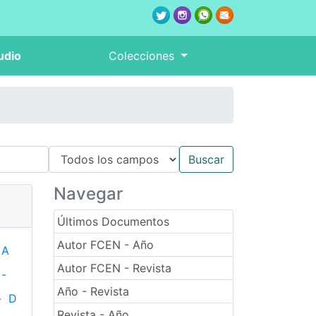
udio
Colecciones
Navegar
Últimos Documentos
Autor FCEN - Año
A
Autor FCEN - Revista
-
Año - Revista
-
D
Revista - Año