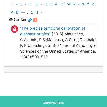
T
-
T
-
T
T
-
T
U
V
V
W
X
-
X
Y
Z
Α
Β
—
,
Δ
Π
-
Carnian
1
"The precise temporal calibration of
dinosaur origins"
(2016) Marsicano,
C.A.;Irmis, R.B.;Mancuso, A.C. (
...
)Chemale,
F. Proceedings of the National Academy of
Sciences of the United States of America.
113(3):509-513