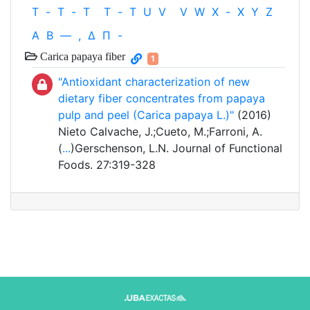
T
-
T
-
T
T
-
T
U
V
V
W
X
-
X
Y
Z
Α
Β
—
,
Δ
Π
-
Carica papaya fiber
1
"Antioxidant characterization of new
dietary fiber concentrates from papaya
pulp and peel (Carica papaya L.)"
(2016)
Nieto Calvache, J.;Cueto, M.;Farroni, A.
(
...
)Gerschenson, L.N. Journal of Functional
Foods. 27:319-328