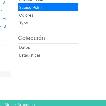
G
SubjectPcEn
-
Colores
M
Type
-
S
Colección
Datos
Estadísticas
s Aires - Argentina