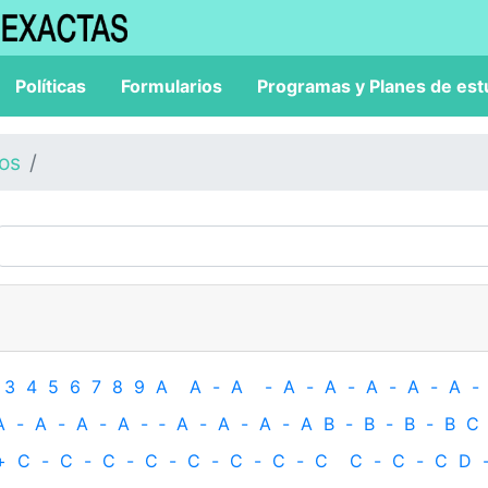
Políticas
Formularios
Programas y Planes de est
los
3
4
5
6
7
8
9
A
A
-
A
-
A
-
A
-
A
-
A
-
A
-
A
-
A
-
A
-
A
-
‐
A
-
A
-
A
-
A
B
-
B
-
B
-
B
C
+
C
-
C
-
C
-
C
-
C
-
C
-
C
-
C
C
-
C
-
C
D