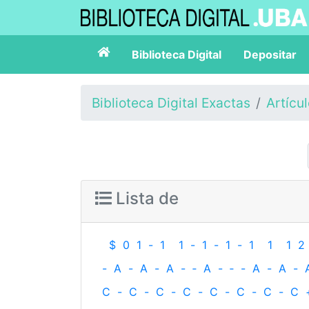
Biblioteca Digital
Depositar
Biblioteca Digital Exactas
Artícu
Lista de
$
0
1
-
1
1
-
1
-
1
-
1
1
1
2
-
A
-
A
-
A
-
‐
A
-
‐
-
A
-
A
-
C
-
C
-
C
-
C
-
C
-
C
-
C
-
C