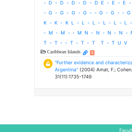
-
D
-
D
-
D
-
D
-
D
E
-
E
-
E
-
-
G
-
G
-
G
-
G
-
‐
G
-
G
-
‐
G
K
-
K
-
K
L
-
L
-
L
-
L
-
L
-
L
-
-
M
-
M
-
‐
M
N
-
N
-
N
-
N
-
T
-
T
‐
-
T
-
T
-
T
T
-
T
U
V
Caribbean Islands
1
"Further evidence and characteriza
Argentina"
(2004) Amat, F.; Cohen, 
31(11):1735-1749
Facul