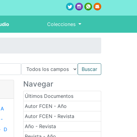
udio
Colecciones
Navegar
Últimos Documentos
Autor FCEN - Año
A
Autor FCEN - Revista
-
Año - Revista
-
D
Revista - Año