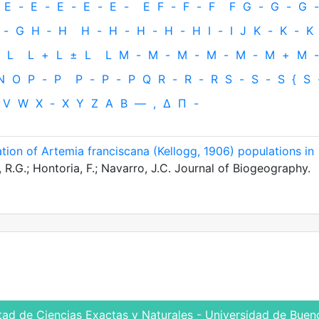
E
-
E
-
E
-
E
-
E
-
E
F
-
F
-
F
F
G
-
G
-
G
-
-
G
H
‐
H
H
-
H
-
H
-
H
-
H
I
-
I
J
K
-
K
-
K
L
L
+
L
±
L
L
M
-
M
-
M
-
M
-
M
-
M
+
M
-
N
O
P
-
P
P
-
P
-
P
Q
R
-
R
-
R
S
-
S
-
S
{
S
V
W
X
-
X
Y
Z
Α
Β
—
,
Δ
Π
-
tion of Artemia franciscana (Kellogg, 1906) populations in
R.G.; Hontoria, F.; Navarro, J.C. Journal of Biogeography.
tad de Ciencias Exactas y Naturales - Universidad de Bueno