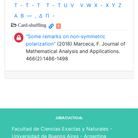
T
-
T
-
T
T
-
T
U
V
V
W
X
-
X
Y
Z
Α
Β
—
,
Δ
Π
-
Card-shuffling
1
"Some remarks on non-symmetric
polarization"
(2018) Marceca, F. Journal of
Mathematical Analysis and Applications.
466(2):1486-1498
Facultad de Ciencias Exactas y Naturales -
Universidad de Buenos Aires - Argentina