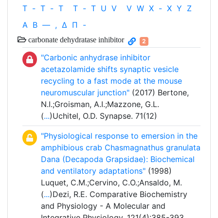
T
-
T
-
T
T
-
T
U
V
V
W
X
-
X
Y
Z
Α
Β
—
,
Δ
Π
-
carbonate dehydratase inhibitor
2
"Carbonic anhydrase inhibitor
acetazolamide shifts synaptic vesicle
recycling to a fast mode at the mouse
neuromuscular junction"
(2017) Bertone,
N.I.;Groisman, A.I.;Mazzone, G.L.
(
...
)Uchitel, O.D. Synapse. 71(12)
"Physiological response to emersion in the
amphibious crab Chasmagnathus granulata
Dana (Decapoda Grapsidae): Biochemical
and ventilatory adaptations"
(1998)
Luquet, C.M.;Cervino, C.O.;Ansaldo, M.
(
...
)Dezi, R.E. Comparative Biochemistry
and Physiology - A Molecular and
Integrative Physiology. 121(4):385-393