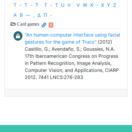
T
-
T
-
T
T
-
T
U
V
V
W
X
-
X
Y
Z
Α
Β
—
,
Δ
Π
-
Card games
1
"An human-computer interface using facial
gestures for the game of Truco"
(2012)
Castillo, G.; Avendaño, S.; Goussies, N.A.
17th Iberoamerican Congress on Progress
in Pattern Recognition, Image Analysis,
Computer Vision, and Applications, CIARP
2012. 7441 LNCS:276-283