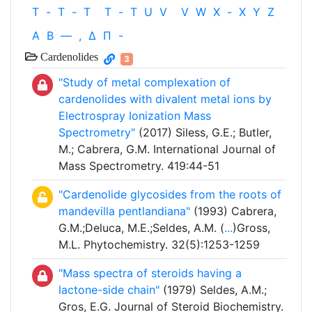
T
-
T
-
T
T
-
T
U
V
V
W
X
-
X
Y
Z
Α
Β
—
,
Δ
Π
-
Cardenolides
3
"Study of metal complexation of
cardenolides with divalent metal ions by
Electrospray Ionization Mass
Spectrometry"
(2017) Siless, G.E.; Butler,
M.; Cabrera, G.M. International Journal of
Mass Spectrometry. 419:44-51
"Cardenolide glycosides from the roots of
mandevilla pentlandiana"
(1993) Cabrera,
G.M.;Deluca, M.E.;Seldes, A.M. (
...
)Gross,
M.L. Phytochemistry. 32(5):1253-1259
"Mass spectra of steroids having a
lactone-side chain"
(1979) Seldes, A.M.;
Gros, E.G. Journal of Steroid Biochemistry.