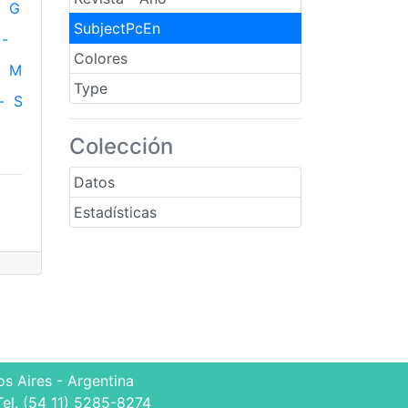
G
SubjectPcEn
-
Colores
M
Type
-
S
Colección
Datos
Estadísticas
s Aires - Argentina
Tel. (54 11) 5285-8274