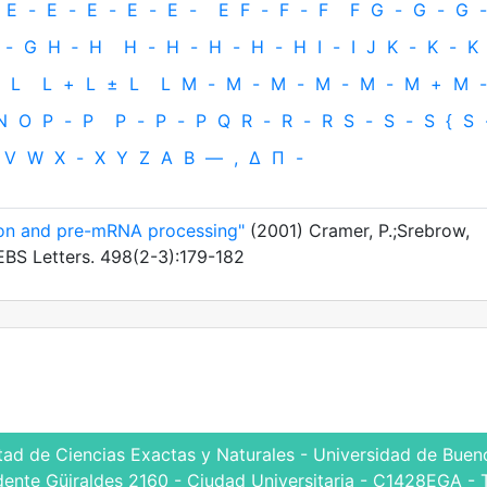
E
-
E
-
E
-
E
-
E
-
E
F
-
F
-
F
F
G
-
G
-
G
-
-
G
H
‐
H
H
-
H
-
H
-
H
-
H
I
-
I
J
K
-
K
-
K
L
L
+
L
±
L
L
M
-
M
-
M
-
M
-
M
-
M
+
M
-
N
O
P
-
P
P
-
P
-
P
Q
R
-
R
-
R
S
-
S
-
S
{
S
V
W
X
-
X
Y
Z
Α
Β
—
,
Δ
Π
-
ion and pre-mRNA processing"
(2001) Cramer, P.;Srebrow,
FEBS Letters. 498(2-3):179-182
tad de Ciencias Exactas y Naturales - Universidad de Bueno
dente Güiraldes 2160 - Ciudad Universitaria - C1428EGA - 