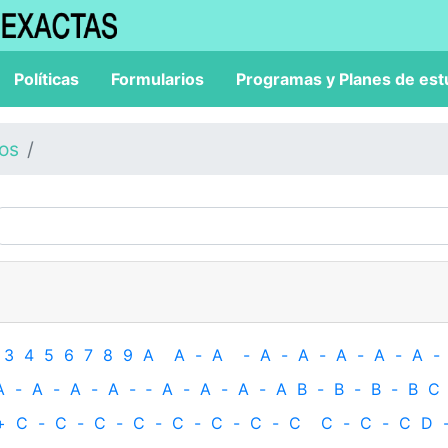
Políticas
Formularios
Programas y Planes de est
los
3
4
5
6
7
8
9
A
A
-
A
-
A
-
A
-
A
-
A
-
A
-
A
-
A
-
A
-
A
-
‐
A
-
A
-
A
-
A
B
-
B
-
B
-
B
C
+
C
-
C
-
C
-
C
-
C
-
C
-
C
-
C
C
-
C
-
C
D