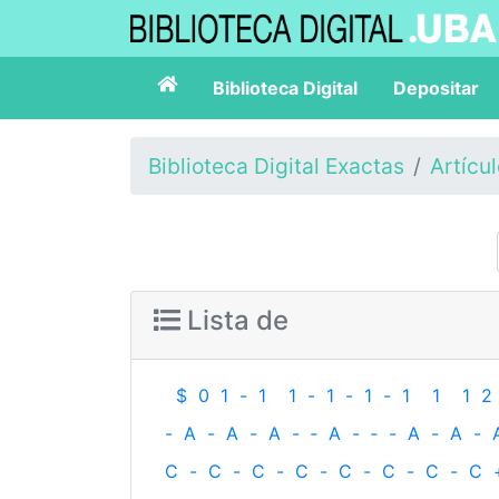
Biblioteca Digital
Depositar
Biblioteca Digital Exactas
Artícu
Lista de
$
0
1
-
1
1
-
1
-
1
-
1
1
1
2
-
A
-
A
-
A
-
‐
A
-
‐
-
A
-
A
-
C
-
C
-
C
-
C
-
C
-
C
-
C
-
C