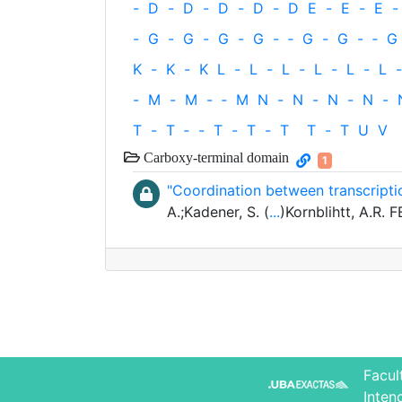
-
D
-
D
-
D
-
D
-
D
E
-
E
-
E
-
-
G
-
G
-
G
-
G
-
‐
G
-
G
-
‐
G
K
-
K
-
K
L
-
L
-
L
-
L
-
L
-
L
-
-
M
-
M
-
‐
M
N
-
N
-
N
-
N
-
T
-
T
‐
-
T
-
T
-
T
T
-
T
U
V
Carboxy-terminal domain
1
"Coordination between transcript
A.;Kadener, S. (
...
)Kornblihtt, A.R. 
Facul
Inten