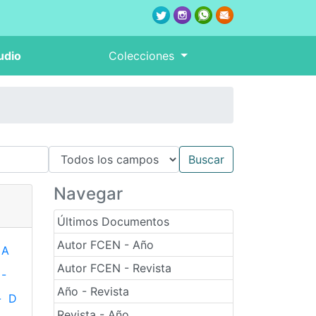
udio
Colecciones
Navegar
Últimos Documentos
Autor FCEN - Año
A
Autor FCEN - Revista
-
Año - Revista
-
D
Revista - Año