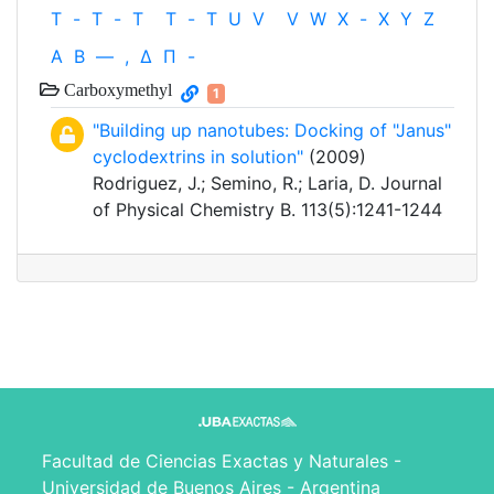
T
-
T
-
T
T
-
T
U
V
V
W
X
-
X
Y
Z
Α
Β
—
,
Δ
Π
-
Carboxymethyl
1
"Building up nanotubes: Docking of "Janus"
cyclodextrins in solution"
(2009)
Rodriguez, J.; Semino, R.; Laria, D. Journal
of Physical Chemistry B. 113(5):1241-1244
Facultad de Ciencias Exactas y Naturales -
Universidad de Buenos Aires - Argentina