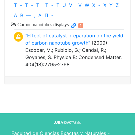
T
-
T
-
T
T
-
T
U
V
V
W
X
-
X
Y
Z
Α
Β
—
,
Δ
Π
-
Carbon nanotubes displays
1
"Effect of catalyst preparation on the yield
of carbon nanotube growth"
(2009)
Escobar, M.; Rubiolo, G.; Candal, R.;
Goyanes, S. Physica B: Condensed Matter.
404(18):2795-2798
Facultad de Ciencias Exactas y Naturales -