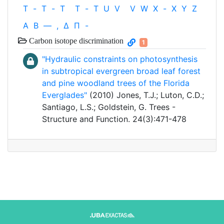
T
-
T
-
T
T
-
T
U
V
V
W
X
-
X
Y
Z
Α
Β
—
,
Δ
Π
-
Carbon isotope discrimination
1
"Hydraulic constraints on photosynthesis
in subtropical evergreen broad leaf forest
and pine woodland trees of the Florida
Everglades"
(2010) Jones, T.J.; Luton, C.D.;
Santiago, L.S.; Goldstein, G. Trees -
Structure and Function. 24(3):471-478