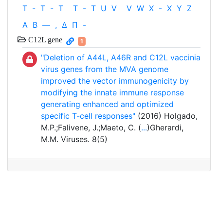
T
-
T
-
T
T
-
T
U
V
V
W
X
-
X
Y
Z
Α
Β
—
,
Δ
Π
-
C12L gene
1
"Deletion of A44L, A46R and C12L vaccinia
virus genes from the MVA genome
improved the vector immunogenicity by
modifying the innate immune response
generating enhanced and optimized
specific T-cell responses"
(2016) Holgado,
M.P.;Falivene, J.;Maeto, C. (
...
)Gherardi,
M.M. Viruses. 8(5)