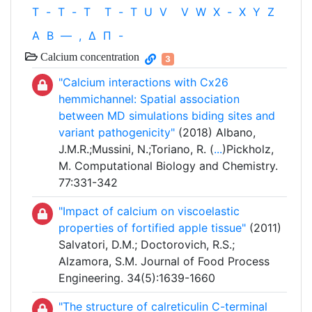
T
-
T
-
T
T
-
T
U
V
V
W
X
-
X
Y
Z
Α
Β
—
,
Δ
Π
-
Calcium concentration
3
"Calcium interactions with Cx26
hemmichannel: Spatial association
between MD simulations biding sites and
variant pathogenicity"
(2018) Albano,
J.M.R.;Mussini, N.;Toriano, R. (
...
)Pickholz,
M. Computational Biology and Chemistry.
77:331-342
"Impact of calcium on viscoelastic
properties of fortified apple tissue"
(2011)
Salvatori, D.M.; Doctorovich, R.S.;
Alzamora, S.M. Journal of Food Process
Engineering. 34(5):1639-1660
"The structure of calreticulin C-terminal