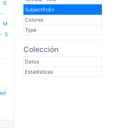
G
SubjectPcEn
-
Colores
M
Type
-
S
Colección
Datos
Estadísticas
red