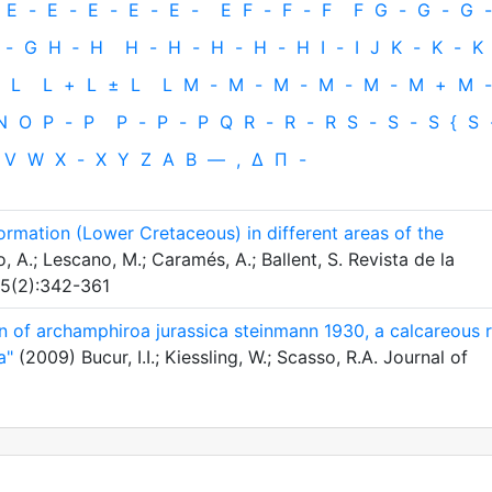
E
-
E
-
E
-
E
-
E
-
E
F
-
F
-
F
F
G
-
G
-
G
-
-
G
H
‐
H
H
-
H
-
H
-
H
-
H
I
-
I
J
K
-
K
-
K
L
L
+
L
±
L
L
M
-
M
-
M
-
M
-
M
-
M
+
M
-
N
O
P
-
P
P
-
P
-
P
Q
R
-
R
-
R
S
-
S
-
S
{
S
V
W
X
-
X
Y
Z
Α
Β
—
,
Δ
Π
-
ormation (Lower Cretaceous) in different areas of the
A.; Lescano, M.; Caramés, A.; Ballent, S. Revista de la
65(2):342-361
on of archamphiroa jurassica steinmann 1930, a calcareous 
a"
(2009) Bucur, I.I.; Kiessling, W.; Scasso, R.A. Journal of