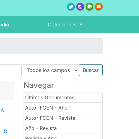
udio
Colecciones
Navegar
Últimos Documentos
Autor FCEN - Año
A
Autor FCEN - Revista
-
Año - Revista
-
D
Revista - Año