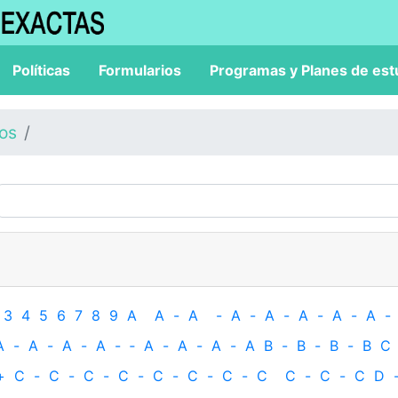
Políticas
Formularios
Programas y Planes de est
los
3
4
5
6
7
8
9
A
A
-
A
-
A
-
A
-
A
-
A
-
A
-
A
-
A
-
A
-
A
-
‐
A
-
A
-
A
-
A
B
-
B
-
B
-
B
C
+
C
-
C
-
C
-
C
-
C
-
C
-
C
-
C
C
-
C
-
C
D