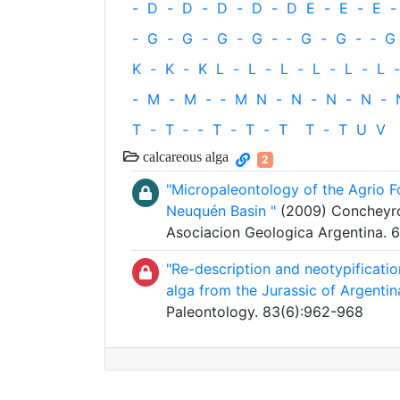
-
D
-
D
-
D
-
D
-
D
E
-
E
-
E
-
-
G
-
G
-
G
-
G
-
‐
G
-
G
-
‐
G
K
-
K
-
K
L
-
L
-
L
-
L
-
L
-
L
-
-
M
-
M
-
‐
M
N
-
N
-
N
-
N
-
T
-
T
‐
-
T
-
T
-
T
T
-
T
U
V
calcareous alga
2
"Micropaleontology of the Agrio F
Neuquén Basin "
(2009) Concheyro, 
Asociacion Geologica Argentina. 
"Re-description and neotypificati
alga from the Jurassic of Argentin
Paleontology. 83(6):962-968