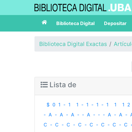
Biblioteca Digital
Depositar
Biblioteca Digital Exactas
Artícu
Lista de
$
0
1
-
1
1
-
1
-
1
-
1
1
1
2
-
A
-
A
-
A
-
‐
A
-
‐
-
A
-
A
-
C
-
C
-
C
-
C
-
C
-
C
-
C
-
C