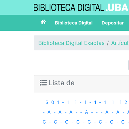
Biblioteca Digital
Depositar
Biblioteca Digital Exactas
Artícu
Lista de
$
0
1
-
1
1
-
1
-
1
-
1
1
1
2
-
A
-
A
-
A
-
‐
A
-
‐
-
A
-
A
-
C
-
C
-
C
-
C
-
C
-
C
-
C
-
C