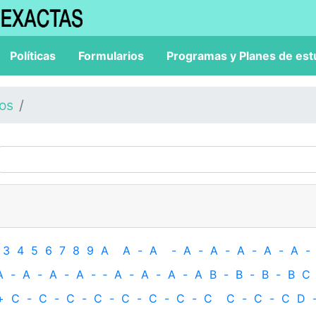
Políticas
Formularios
Programas y Planes de est
los
3
4
5
6
7
8
9
A
A
-
A
-
A
-
A
-
A
-
A
-
A
-
A
-
A
-
A
-
A
-
‐
A
-
A
-
A
-
A
B
-
B
-
B
-
B
C
+
C
-
C
-
C
-
C
-
C
-
C
-
C
-
C
C
-
C
-
C
D