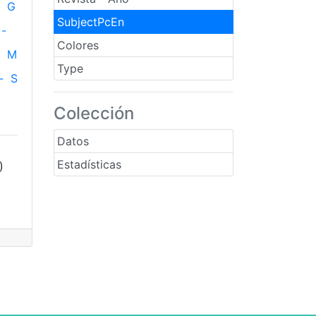
G
SubjectPcEn
-
Colores
M
Type
-
S
Colección
Datos
Estadísticas
)