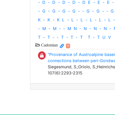
-
D
-
D
-
D
-
D
-
D
E
-
E
-
E
-
-
G
-
G
-
G
-
G
-
‐
G
-
G
-
‐
G
K
-
K
-
K
L
-
L
-
L
-
L
-
L
-
L
-
-
M
-
M
-
‐
M
N
-
N
-
N
-
N
-
T
-
T
‐
-
T
-
T
-
T
T
-
T
U
V
Cadomian
1
"Provenance of Austroalpine base
connections between peri-Gondwan
Siegesmund, S.;Oriolo, S.;Heinrichs,
107(6):2293-2315