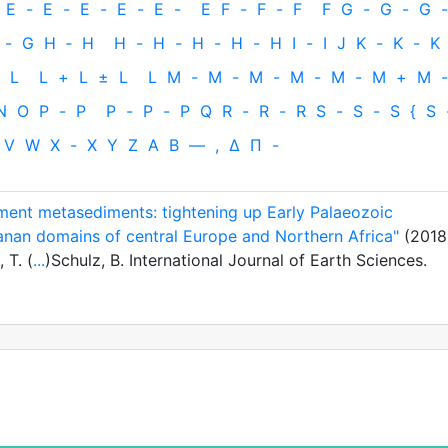
E
-
E
-
E
-
E
-
E
-
E
F
-
F
-
F
F
G
-
G
-
G
-
-
G
H
‐
H
H
-
H
-
H
-
H
-
H
I
-
I
J
K
-
K
-
K
L
L
+
L
±
L
L
M
-
M
-
M
-
M
-
M
-
M
+
M
-
N
O
P
-
P
P
-
P
-
P
Q
R
-
R
-
R
S
-
S
-
S
{
S
V
W
X
-
X
Y
Z
Α
Β
—
,
Δ
Π
-
ment metasediments: tightening up Early Palaeozoic
an domains of central Europe and Northern Africa"
(2018
 T. (
...
)Schulz, B. International Journal of Earth Sciences.