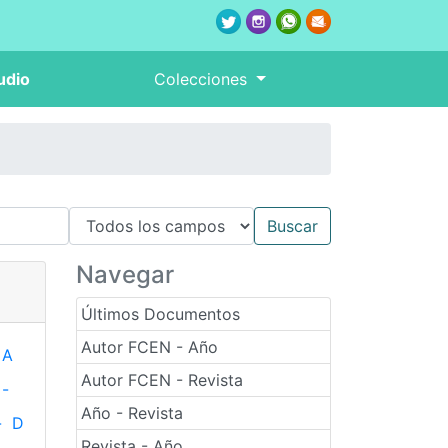
udio
Colecciones
Navegar
Últimos Documentos
Autor FCEN - Año
A
Autor FCEN - Revista
-
Año - Revista
-
D
Revista - Año