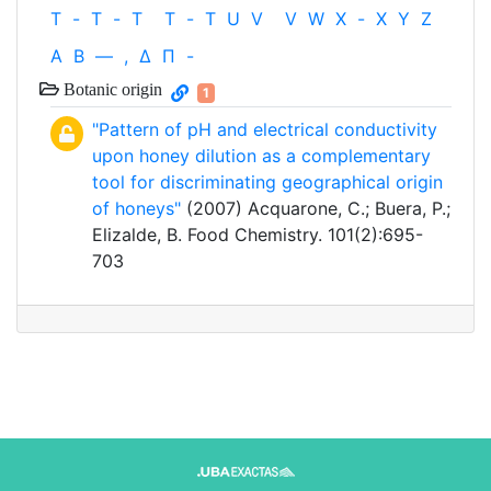
T
-
T
-
T
T
-
T
U
V
V
W
X
-
X
Y
Z
Α
Β
—
,
Δ
Π
-
Botanic origin
1
"Pattern of pH and electrical conductivity
upon honey dilution as a complementary
tool for discriminating geographical origin
of honeys"
(2007) Acquarone, C.; Buera, P.;
Elizalde, B. Food Chemistry. 101(2):695-
703