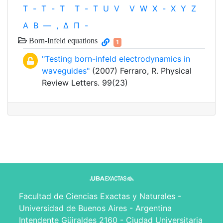
T
-
T
-
T
T
-
T
U
V
V
W
X
-
X
Y
Z
Α
Β
—
,
Δ
Π
-
Born-Infeld equations
1
"Testing born-infeld electrodynamics in
waveguides"
(2007) Ferraro, R. Physical
Review Letters. 99(23)
Facultad de Ciencias Exactas y Naturales -
Universidad de Buenos Aires - Argentina
Intendente Güiraldes 2160 - Ciudad Universitaria