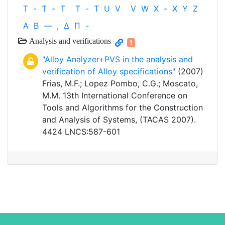
T
-
T
-
T
T
-
T
U
V
V
W
X
-
X
Y
Z
Α
Β
—
,
Δ
Π
-
Analysis and verifications
1
"Alloy Analyzer+PVS in the analysis and
verification of Alloy specifications"
(2007)
Frias, M.F.; Lopez Pombo, C.G.; Moscato,
M.M. 13th International Conference on
Tools and Algorithms for the Construction
and Analysis of Systems, (TACAS 2007).
4424 LNCS:587-601