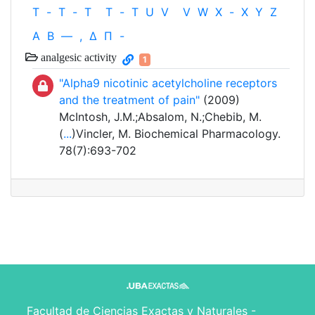
T
-
T
-
T
T
-
T
U
V
V
W
X
-
X
Y
Z
Α
Β
—
,
Δ
Π
-
analgesic activity
1
"Alpha9 nicotinic acetylcholine receptors
and the treatment of pain"
(2009)
McIntosh, J.M.;Absalom, N.;Chebib, M.
(
...
)Vincler, M. Biochemical Pharmacology.
78(7):693-702
Facultad de Ciencias Exactas y Naturales -