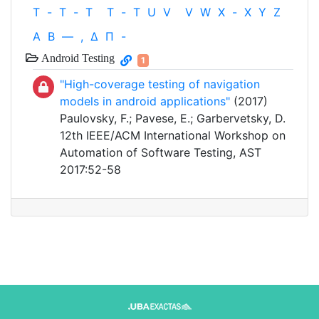
T
-
T
-
T
T
-
T
U
V
V
W
X
-
X
Y
Z
Α
Β
—
,
Δ
Π
-
Android Testing
1
"High-coverage testing of navigation
models in android applications"
(2017)
Paulovsky, F.; Pavese, E.; Garbervetsky, D.
12th IEEE/ACM International Workshop on
Automation of Software Testing, AST
2017:52-58