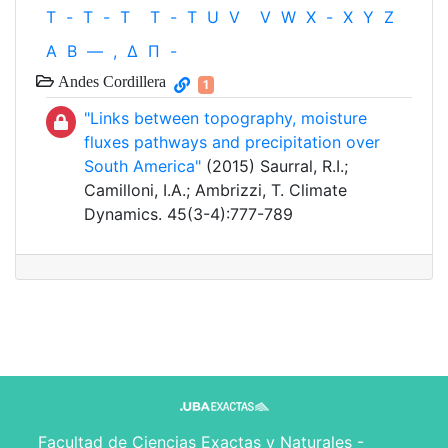
T
-
T
-
T
T
-
T
U
V
V
W
X
-
X
Y
Z
Α
Β
—
,
Δ
Π
-
Andes Cordillera
1
"Links between topography, moisture
fluxes pathways and precipitation over
South America"
(2015) Saurral, R.I.;
Camilloni, I.A.; Ambrizzi, T. Climate
Dynamics. 45(3-4):777-789
Facultad de Ciencias Exactas y Naturales -