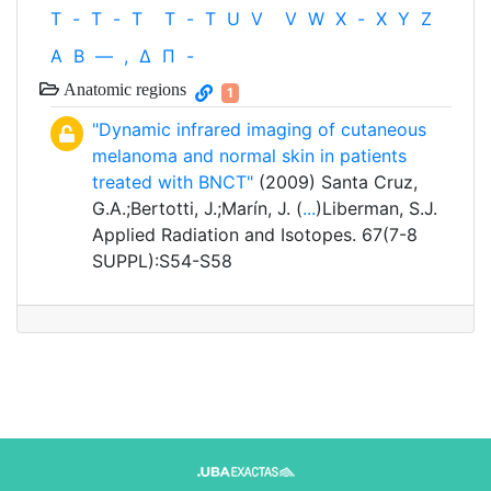
T
-
T
-
T
T
-
T
U
V
V
W
X
-
X
Y
Z
Α
Β
—
,
Δ
Π
-
Anatomic regions
1
"Dynamic infrared imaging of cutaneous
melanoma and normal skin in patients
treated with BNCT"
(2009) Santa Cruz,
G.A.;Bertotti, J.;Marín, J. (
...
)Liberman, S.J.
Applied Radiation and Isotopes. 67(7-8
SUPPL):S54-S58