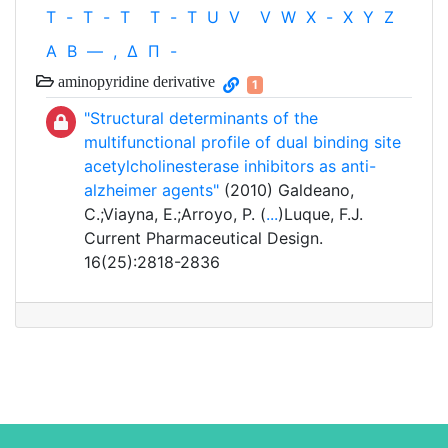
T
-
T
-
T
T
-
T
U
V
V
W
X
-
X
Y
Z
Α
Β
—
,
Δ
Π
-
aminopyridine derivative
1
"Structural determinants of the
multifunctional profile of dual binding site
acetylcholinesterase inhibitors as anti-
alzheimer agents"
(2010) Galdeano,
C.;Viayna, E.;Arroyo, P. (
...
)Luque, F.J.
Current Pharmaceutical Design.
16(25):2818-2836