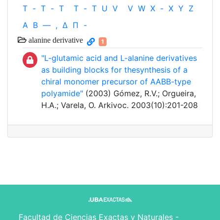
T
-
T
-
T
T
-
T
U
V
V
W
X
-
X
Y
Z
Α
Β
—
,
Δ
Π
-
alanine derivative
1
"L-glutamic acid and L-alanine derivatives
as building blocks for thesynthesis of a
chiral monomer precursor of AABB-type
polyamide"
(2003) Gómez, R.V.; Orgueira,
H.A.; Varela, O. Arkivoc. 2003(10):201-208
Facultad de Ciencias Exactas y Naturales -