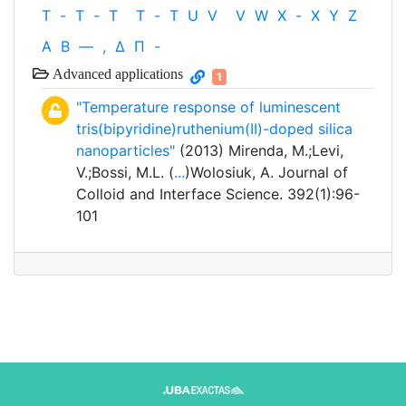
T
-
T
-
T
T
-
T
U
V
V
W
X
-
X
Y
Z
Α
Β
—
,
Δ
Π
-
Advanced applications
1
"Temperature response of luminescent
tris(bipyridine)ruthenium(II)-doped silica
nanoparticles"
(2013) Mirenda, M.;Levi,
V.;Bossi, M.L. (
...
)Wolosiuk, A. Journal of
Colloid and Interface Science. 392(1):96-
101