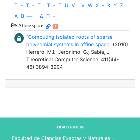
T
-
T
-
T
T
-
T
U
V
V
W
X
-
X
Y
Z
Α
Β
—
,
Δ
Π
-
Affine space
1
"Computing isolated roots of sparse
polynomial systems in affine space"
(2010)
Herrero, M.I.; Jeronimo, G.; Sabia, J.
Theoretical Computer Science. 411(44-
46):3894-3904
Facultad de Ciencias Exactas y Naturales -