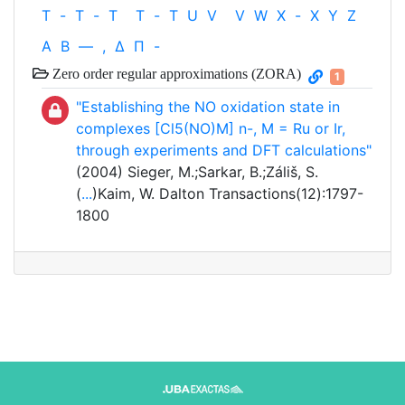
T
-
T
-
T
T
-
T
U
V
V
W
X
-
X
Y
Z
Α
Β
—
,
Δ
Π
-
Zero order regular approximations (ZORA)
1
"Establishing the NO oxidation state in
complexes [Cl5(NO)M] n-, M = Ru or Ir,
through experiments and DFT calculations"
(2004) Sieger, M.;Sarkar, B.;Záliš, S.
(
...
)Kaim, W. Dalton Transactions(12):1797-
1800