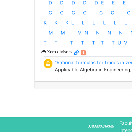
-
D
-
D
-
D
-
D
-
D
E
-
E
-
E
-
-
G
-
G
-
G
-
G
-
‐
G
-
G
-
‐
G
K
-
K
-
K
L
-
L
-
L
-
L
-
L
-
L
-
-
M
-
M
-
‐
M
N
-
N
-
N
-
N
-
T
-
T
‐
-
T
-
T
-
T
T
-
T
U
V
Zero divisors
1
"Rational formulas for traces in z
Applicable Algebra in Engineerin
Facul
Inten