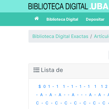
Biblioteca Digital
Depositar
Biblioteca Digital Exactas
Artícu
Lista de
$
0
1
-
1
1
-
1
-
1
-
1
1
1
2
-
A
-
A
-
A
-
‐
A
-
‐
-
A
-
A
-
C
-
C
-
C
-
C
-
C
-
C
-
C
-
C