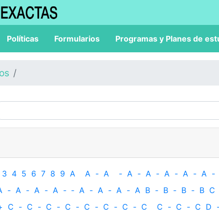
Políticas
Formularios
Programas y Planes de est
los
3
4
5
6
7
8
9
A
A
-
A
-
A
-
A
-
A
-
A
-
A
-
A
-
A
-
A
-
A
-
‐
A
-
A
-
A
-
A
B
-
B
-
B
-
B
C
+
C
-
C
-
C
-
C
-
C
-
C
-
C
-
C
C
-
C
-
C
D