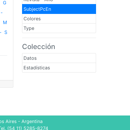
G
SubjectPcEn
-
Colores
M
Type
-
S
Colección
Datos
Estadísticas
s Aires - Argentina
Tel. (54 11) 5285-8274