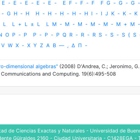
E
-
E
-
E
-
E
-
E
-
E
F
-
F
-
F
F
G
-
G
-
G
-
-
G
H
‐
H
H
-
H
-
H
-
H
-
H
I
-
I
J
K
-
K
-
K
L
L
+
L
±
L
L
M
-
M
-
M
-
M
-
M
-
M
+
M
-
N
O
P
-
P
P
-
P
-
P
Q
R
-
R
-
R
S
-
S
-
S
{
S
V
W
X
-
X
Y
Z
Α
Β
—
,
Δ
Π
-
ero-dimensional algebras"
(2008) D'Andrea, C.; Jeronimo, G.
g, Communications and Computing. 19(6):495-508
tad de Ciencias Exactas y Naturales - Universidad de Bueno
dente Güiraldes 2160 - Ciudad Universitaria - C1428EGA - 