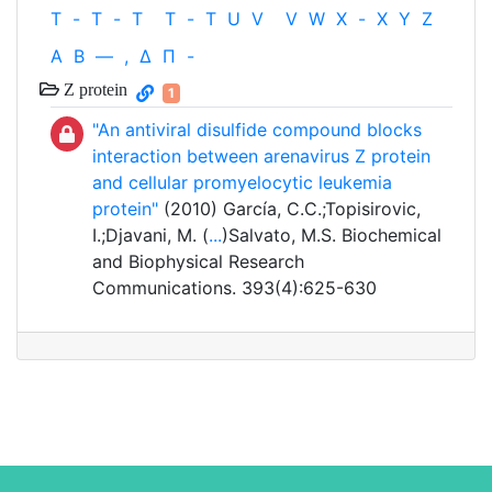
T
-
T
-
T
T
-
T
U
V
V
W
X
-
X
Y
Z
Α
Β
—
,
Δ
Π
-
Z protein
1
"An antiviral disulfide compound blocks
interaction between arenavirus Z protein
and cellular promyelocytic leukemia
protein"
(2010) García, C.C.;Topisirovic,
I.;Djavani, M. (
...
)Salvato, M.S. Biochemical
and Biophysical Research
Communications. 393(4):625-630