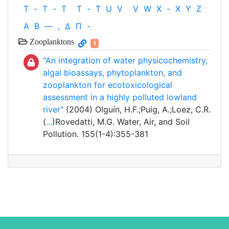
T
-
T
-
T
T
-
T
U
V
V
W
X
-
X
Y
Z
Α
Β
—
,
Δ
Π
-
Zooplanktons
1
"An integration of water physicochemistry,
algal bioassays, phytoplankton, and
zooplankton for ecotoxicological
assessment in a highly polluted lowland
river"
(2004) Olguín, H.F.;Puig, A.;Loez, C.R.
(
...
)Rovedatti, M.G. Water, Air, and Soil
Pollution. 155(1-4):355-381