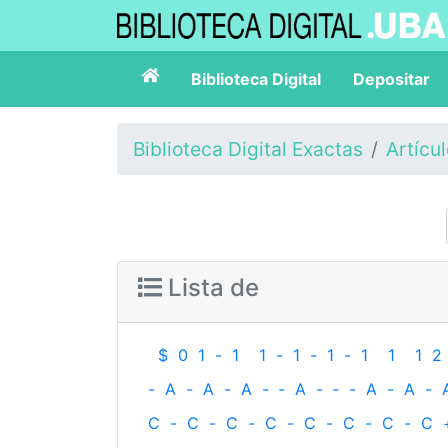
Biblioteca Digital
Depositar
Biblioteca Digital Exactas
Artícu
Lista de
$
0
1
-
1
1
-
1
-
1
-
1
1
1
2
-
A
-
A
-
A
-
‐
A
-
‐
-
A
-
A
-
C
-
C
-
C
-
C
-
C
-
C
-
C
-
C