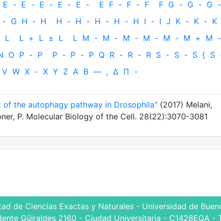
E
-
E
-
E
-
E
-
E
-
E
F
-
F
-
F
F
G
-
G
-
G
-
-
G
H
‐
H
H
-
H
-
H
-
H
-
H
I
-
I
J
K
-
K
-
K
L
L
+
L
±
L
L
M
-
M
-
M
-
M
-
M
-
M
+
M
-
N
O
P
-
P
P
-
P
-
P
Q
R
-
R
-
R
S
-
S
-
S
{
S
V
W
X
-
X
Y
Z
Α
Β
—
,
Δ
Π
-
t of the autophagy pathway in Drosophila"
(2017) Melani,
ner, P. Molecular Biology of the Cell. 28(22):3070-3081
tad de Ciencias Exactas y Naturales - Universidad de Bueno
dente Güiraldes 2160 - Ciudad Universitaria - C1428EGA - 