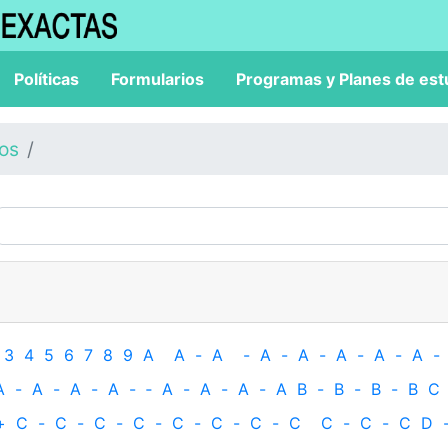
Políticas
Formularios
Programas y Planes de est
los
3
4
5
6
7
8
9
A
A
-
A
-
A
-
A
-
A
-
A
-
A
-
A
-
A
-
A
-
A
-
‐
A
-
A
-
A
-
A
B
-
B
-
B
-
B
C
+
C
-
C
-
C
-
C
-
C
-
C
-
C
-
C
C
-
C
-
C
D