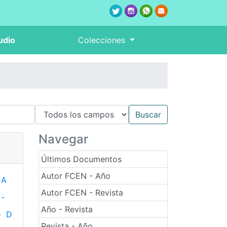
udio
Colecciones
Navegar
Últimos Documentos
Autor FCEN - Año
A
Autor FCEN - Revista
-
Año - Revista
-
D
Revista - Año