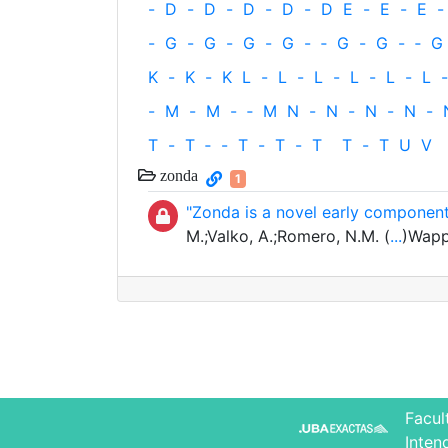
-
D
-
D
-
D
-
D
-
D
E
-
E
-
E
-
-
G
-
G
-
G
-
G
-
‐
G
-
G
-
‐
G
K
-
K
-
K
L
-
L
-
L
-
L
-
L
-
L
-
-
M
-
M
-
‐
M
N
-
N
-
N
-
N
-
T
-
T
‐
-
T
-
T
-
T
T
-
T
U
V
zonda
1
"Zonda is a novel early componen
M.;Valko, A.;Romero, N.M. (
...
)Wapp
Facul
Inten