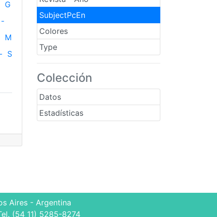
G
SubjectPcEn
-
Colores
M
Type
-
S
Colección
Datos
Estadísticas
s Aires - Argentina
Tel. (54 11) 5285-8274