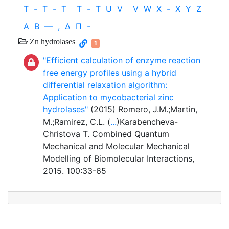
T
-
T
-
T
T
-
T
U
V
V
W
X
-
X
Y
Z
Α
Β
—
,
Δ
Π
-
Zn hydrolases
1
"Efficient calculation of enzyme reaction
free energy profiles using a hybrid
differential relaxation algorithm:
Application to mycobacterial zinc
hydrolases"
(2015) Romero, J.M.;Martin,
M.;Ramirez, C.L. (
...
)Karabencheva-
Christova T. Combined Quantum
Mechanical and Molecular Mechanical
Modelling of Biomolecular Interactions,
2015. 100:33-65