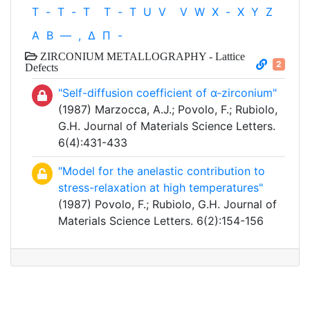
T
-
T
-
T
T
-
T
U
V
V
W
X
-
X
Y
Z
Α
Β
—
,
Δ
Π
-
ZIRCONIUM METALLOGRAPHY - Lattice
2
Defects
"Self-diffusion coefficient of α-zirconium"
(1987) Marzocca, A.J.; Povolo, F.; Rubiolo,
G.H. Journal of Materials Science Letters.
6(4):431-433
"Model for the anelastic contribution to
stress-relaxation at high temperatures"
(1987) Povolo, F.; Rubiolo, G.H. Journal of
Materials Science Letters. 6(2):154-156