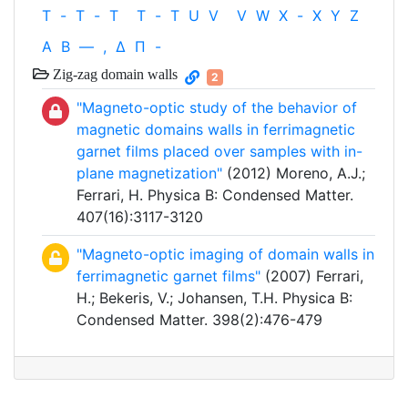
T
-
T
-
T
T
-
T
U
V
V
W
X
-
X
Y
Z
Α
Β
—
,
Δ
Π
-
Zig-zag domain walls
2
"Magneto-optic study of the behavior of
magnetic domains walls in ferrimagnetic
garnet films placed over samples with in-
plane magnetization"
(2012) Moreno, A.J.;
Ferrari, H. Physica B: Condensed Matter.
407(16):3117-3120
"Magneto-optic imaging of domain walls in
ferrimagnetic garnet films"
(2007) Ferrari,
H.; Bekeris, V.; Johansen, T.H. Physica B:
Condensed Matter. 398(2):476-479