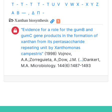
T
-
T
-
T
T
-
T
U
V
V
W
X
-
X
Y
Z
Α
Β
—
,
Δ
Π
-
Xanthan biosynthesis
1
"Evidence for a role for the gumB and
gumC gene products in the formation of
xanthan from its pentasaccharide
repeating unit by Xanthomonas
campestris"
(1998) Vojnov,
A.A.;Zorreguieta, A.;Dow, J.M. (
...
)Dankert,
M.A. Microbiology. 144(6):1487-1493