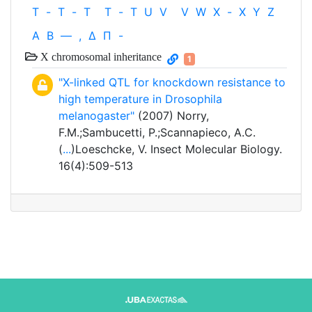
T
-
T
-
T
T
-
T
U
V
V
W
X
-
X
Y
Z
Α
Β
—
,
Δ
Π
-
X chromosomal inheritance
1
"X-linked QTL for knockdown resistance to
high temperature in Drosophila
melanogaster"
(2007) Norry,
F.M.;Sambucetti, P.;Scannapieco, A.C.
(
...
)Loeschcke, V. Insect Molecular Biology.
16(4):509-513