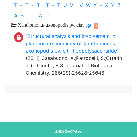
T
-
T
-
T
T
-
T
U
V
V
W
X
-
X
Y
Z
Α
Β
—
,
Δ
Π
-
Xanthomonas axonopodis pv. citri
1
"Structural analysis and involvement in
plant innate immunity of Xanthomonas
axonopodis pv. citri lipopolysaccharide"
(2011) Casabuono, A.;Petrocelli, S.;Ottado,
J. (
...
)Couto, A.S. Journal of Biological
Chemistry. 286(29):25628-25643