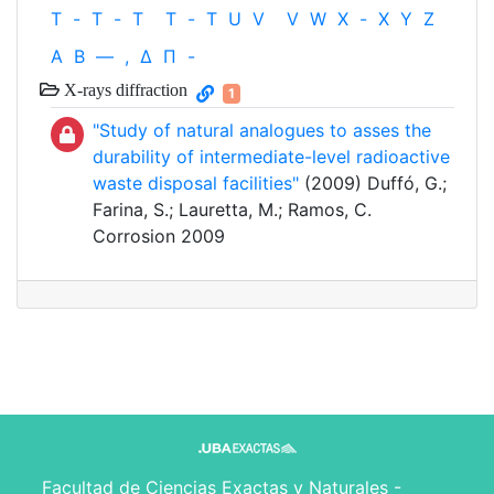
T
-
T
-
T
T
-
T
U
V
V
W
X
-
X
Y
Z
Α
Β
—
,
Δ
Π
-
X-rays diffraction
1
"Study of natural analogues to asses the
durability of intermediate-level radioactive
waste disposal facilities"
(2009) Duffó, G.;
Farina, S.; Lauretta, M.; Ramos, C.
Corrosion 2009
Facultad de Ciencias Exactas y Naturales -