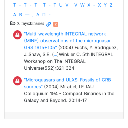
T
-
T
-
T
T
-
T
U
V
V
W
X
-
X
Y
Z
Α
Β
—
,
Δ
Π
-
X-rays:binaries
2
"Multi-wavelength INTEGRAL network
(MINE) observations of the microquasar
GRS 1915+105"
(2004) Fuchs, Y.;Rodriguez,
J.;Shaw, S.E. (
...
)Winkler C. 5th INTEGRAL
Workshop on The INTEGRAL
Universe(552):321-324
"Microquasars and ULXS: Fossils of GRB
sources"
(2004) Mirabel, I.F. IAU
Colloquium 194 - Compact Binaries in the
Galaxy and Beyond. 20:14-17