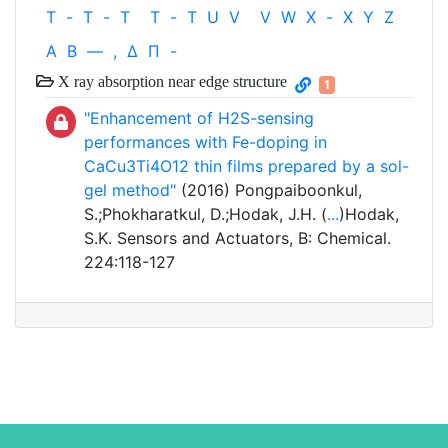
T
-
T
-
T
T
-
T
U
V
V
W
X
-
X
Y
Z
Α
Β
—
,
Δ
Π
-
X ray absorption near edge structure
1
"Enhancement of H2S-sensing
performances with Fe-doping in
CaCu3Ti4O12 thin films prepared by a sol-
gel method"
(2016) Pongpaiboonkul,
S.;Phokharatkul, D.;Hodak, J.H. (
...
)Hodak,
S.K. Sensors and Actuators, B: Chemical.
224:118-127