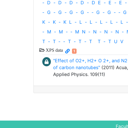
-
D
-
D
-
D
-
D
-
D
E
-
E
-
E
-
-
G
-
G
-
G
-
G
-
‐
G
-
G
-
‐
G
K
-
K
-
K
L
-
L
-
L
-
L
-
L
-
L
-
-
M
-
M
-
‐
M
N
-
N
-
N
-
N
-
T
-
T
‐
-
T
-
T
-
T
T
-
T
U
V
XPS data
1
"Effect of O2+, H2+ O 2+, and N2+
of carbon nanotubes"
(2011) Acua, 
Applied Physics. 109(11)
Facul