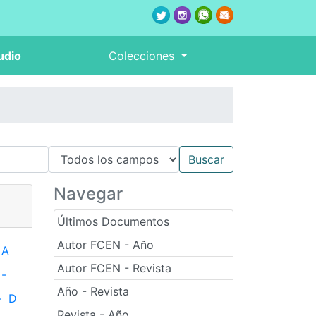
udio
Colecciones
Navegar
Últimos Documentos
Autor FCEN - Año
A
Autor FCEN - Revista
-
Año - Revista
-
D
Revista - Año