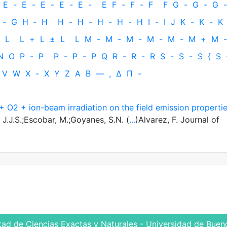
E
-
E
-
E
-
E
-
E
-
E
F
-
F
-
F
F
G
-
G
-
G
-
-
G
H
‐
H
H
-
H
-
H
-
H
-
H
I
-
I
J
K
-
K
-
K
L
L
+
L
±
L
L
M
-
M
-
M
-
M
-
M
-
M
+
M
-
N
O
P
-
P
P
-
P
-
P
Q
R
-
R
-
R
S
-
S
-
S
{
S
V
W
X
-
X
Y
Z
Α
Β
—
,
Δ
Π
-
 O2 + ion-beam irradiation on the field emission properti
J.J.S.;Escobar, M.;Goyanes, S.N. (
...
)Alvarez, F. Journal of
tad de Ciencias Exactas y Naturales - Universidad de Bueno