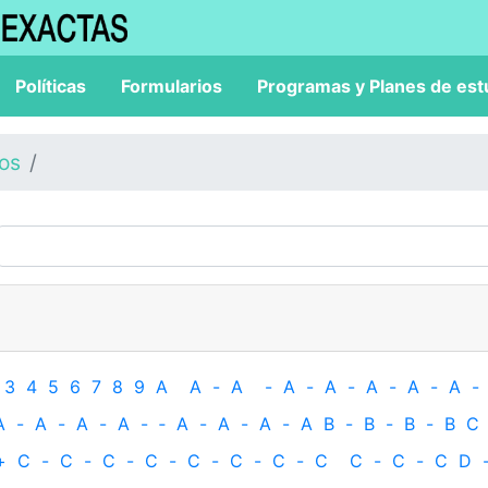
Políticas
Formularios
Programas y Planes de est
los
3
4
5
6
7
8
9
A
A
-
A
-
A
-
A
-
A
-
A
-
A
-
A
-
A
-
A
-
A
-
‐
A
-
A
-
A
-
A
B
-
B
-
B
-
B
C
+
C
-
C
-
C
-
C
-
C
-
C
-
C
-
C
C
-
C
-
C
D