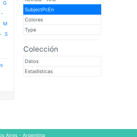
G
SubjectPcEn
-
Colores
M
Type
-
S
Colección
Datos
es
Estadísticas
s Aires - Argentina