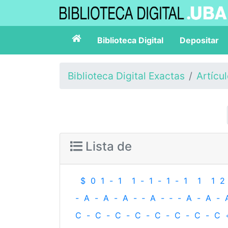
Biblioteca Digital
Depositar
Biblioteca Digital Exactas
Artícu
Lista de
$
0
1
-
1
1
-
1
-
1
-
1
1
1
2
-
A
-
A
-
A
-
‐
A
-
‐
-
A
-
A
-
C
-
C
-
C
-
C
-
C
-
C
-
C
-
C