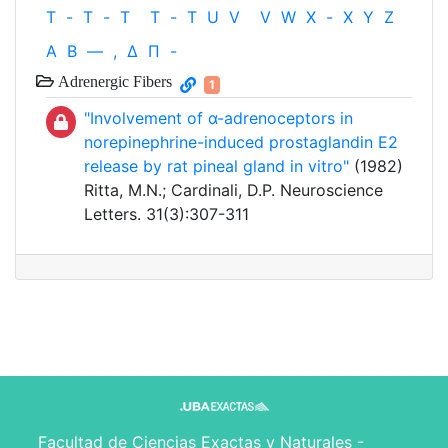
T
-
T
-
T
T
-
T
U
V
V
W
X
-
X
Y
Z
Α
Β
—
,
Δ
Π
-
Adrenergic Fibers
1
"Involvement of α-adrenoceptors in
norepinephrine-induced prostaglandin E2
release by rat pineal gland in vitro"
(1982)
Ritta, M.N.; Cardinali, D.P. Neuroscience
Letters. 31(3):307-311
Facultad de Ciencias Exactas y Naturales -