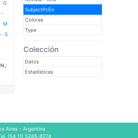
G
SubjectPcEn
-
Colores
M
Type
-
S
Colección
Datos
N.;
Estadísticas
s Aires - Argentina
Tel. (54 11) 5285-8274