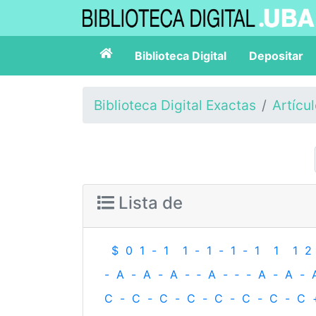
Biblioteca Digital
Depositar
Biblioteca Digital Exactas
Artícu
Lista de
$
0
1
-
1
1
-
1
-
1
-
1
1
1
2
-
A
-
A
-
A
-
‐
A
-
‐
-
A
-
A
-
C
-
C
-
C
-
C
-
C
-
C
-
C
-
C