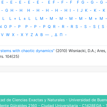
E
-
E
-
E
-
E
-
E
-
E
F
-
F
-
F
F
G
-
G
-
G
-
-
G
H
‐
H
H
-
H
-
H
-
H
-
H
I
-
I
J
K
-
K
-
K
L
L
+
L
±
L
L
M
-
M
-
M
-
M
-
M
-
M
+
M
-
N
O
P
-
P
P
-
P
-
P
Q
R
-
R
-
R
S
-
S
-
S
{
S
V
W
X
-
X
Y
Z
Α
Β
—
,
Δ
Π
-
ystems with chaotic dynamics"
(2010) Wisniacki, D.A.; Ares, 
rs. 104(25)
tad de Ciencias Exactas y Naturales - Universidad de Bueno
dente Güiraldes 2160 - Ciudad Universitaria - C1428EGA - 