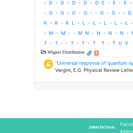
-
D
-
D
-
D
-
D
-
D
E
-
E
-
E
-
-
G
-
G
-
G
-
G
-
‐
G
-
G
-
‐
G
K
-
K
-
K
L
-
L
-
L
-
L
-
L
-
L
-
-
M
-
M
-
‐
M
N
-
N
-
N
-
N
-
T
-
T
‐
-
T
-
T
-
T
T
-
T
U
V
Wigner Distribution
1
"Universal response of quantum s
Vergini, E.G. Physical Review Lette
Facul
Inten