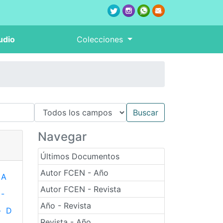
udio
Colecciones
Navegar
Últimos Documentos
Autor FCEN - Año
A
Autor FCEN - Revista
-
Año - Revista
-
D
Revista - Año