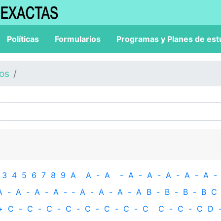
Políticas
Formularios
Programas y Planes de est
los
3
4
5
6
7
8
9
A
A
-
A
-
A
-
A
-
A
-
A
-
A
-
A
-
A
-
A
-
A
-
‐
A
-
A
-
A
-
A
B
-
B
-
B
-
B
C
+
C
-
C
-
C
-
C
-
C
-
C
-
C
-
C
C
-
C
-
C
D