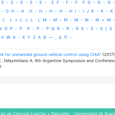
E
-
E
-
E
-
E
-
E
-
E
F
-
F
-
F
F
G
-
G
-
G
-
-
G
H
‐
H
H
-
H
-
H
-
H
-
H
I
-
I
J
K
-
K
-
K
L
L
+
L
±
L
L
M
-
M
-
M
-
M
-
M
-
M
+
M
-
N
O
P
-
P
P
-
P
-
P
Q
R
-
R
-
R
S
-
S
-
S
{
S
V
W
X
-
X
Y
Z
Α
Β
—
,
Δ
Π
-
 for unmanned ground vehicle control using CIAA"
(2017)
(
...
)Maximiliano A. 8th Argentine Symposium and Conferen
7
tad de Ciencias Exactas y Naturales - Universidad de Bueno