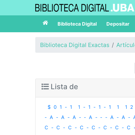
Biblioteca Digital
Depositar
Biblioteca Digital Exactas
Artícu
Lista de
$
0
1
-
1
1
-
1
-
1
-
1
1
1
2
-
A
-
A
-
A
-
‐
A
-
‐
-
A
-
A
-
C
-
C
-
C
-
C
-
C
-
C
-
C
-
C