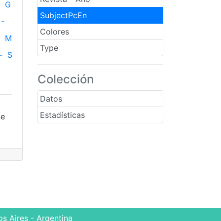
G
SubjectPcEn
-
Colores
M
Type
-
S
Colección
Datos
Estadísticas
ce
s Aires - Argentina