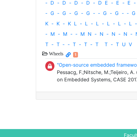
-
D
-
D
-
D
-
D
-
D
E
-
E
-
E
-
-
G
-
G
-
G
-
G
-
‐
G
-
G
-
‐
G
K
-
K
-
K
L
-
L
-
L
-
L
-
L
-
L
-
-
M
-
M
-
‐
M
N
-
N
-
N
-
N
-
T
-
T
‐
-
T
-
T
-
T
T
-
T
U
V
Wheels
1
"Open-source embedded framework
Pessacg, F.;Nitsche, M.;Teijeiro, A. 
on Embedded Systems, CASE 201
Facul