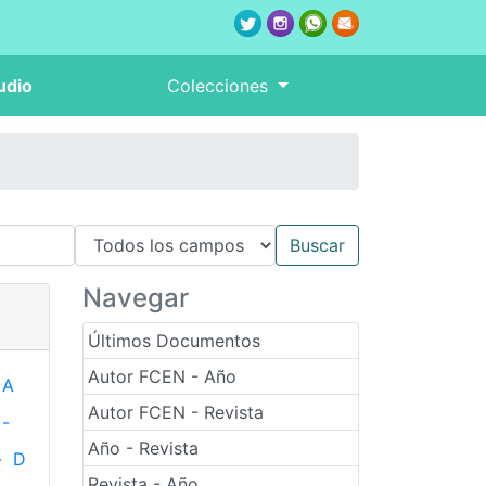
udio
Colecciones
Navegar
Últimos Documentos
Autor FCEN - Año
A
Autor FCEN - Revista
-
Año - Revista
-
D
Revista - Año