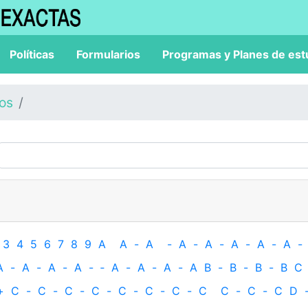
Políticas
Formularios
Programas y Planes de est
los
3
4
5
6
7
8
9
A
A
-
A
-
A
-
A
-
A
-
A
-
A
-
A
-
A
-
A
-
A
-
‐
A
-
A
-
A
-
A
B
-
B
-
B
-
B
C
+
C
-
C
-
C
-
C
-
C
-
C
-
C
-
C
C
-
C
-
C
D