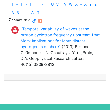
T
-
T
-
T
T
-
T
U
V
V
W
X
-
X
Y
Z
Α
Β
—
,
Δ
Π
-
wave field
1
"Temporal variability of waves at the
proton cyclotron frequency upstream from
Mars: Implications for Mars distant
hydrogen exosphere"
(2013) Bertucci,
C.;Romanelli, N.;Chaufray, J.Y. (
...
)Brain,
D.A. Geophysical Research Letters.
40(15):3809-3813