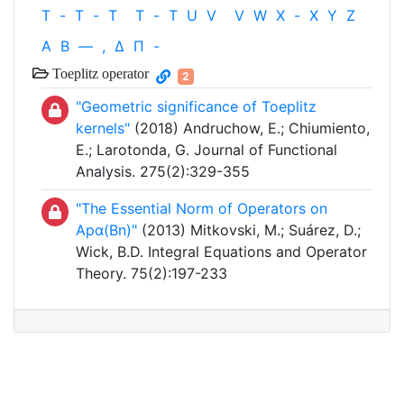
T
-
T
-
T
T
-
T
U
V
V
W
X
-
X
Y
Z
Α
Β
—
,
Δ
Π
-
Toeplitz operator
2
"Geometric significance of Toeplitz
kernels"
(2018) Andruchow, E.; Chiumiento,
E.; Larotonda, G. Journal of Functional
Analysis. 275(2):329-355
"The Essential Norm of Operators on
Apα(Bn)"
(2013) Mitkovski, M.; Suárez, D.;
Wick, B.D. Integral Equations and Operator
Theory. 75(2):197-233